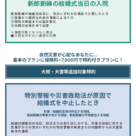
新郎新婦の結婚式当日の入院
新郎新婦が結婚式当日に、次のいずれかの事由で入院したとき
①急激かつ偶然な外来の事故によるケガ
②病気の発症または症状悪化
③分娩の兆候を伴う出産
※補償対象とならない場合
●入院を伴わない通院や診療
特別警報や災害救助法が原因で
結婚式を中止したとき
対象：結婚式会場の所在する地域、
新郎新婦の実家が存する地域、新郎新婦が平時居住する地域
結婚式開催日の当日、前日または前々日における、対象の地域に対する
気象庁からの次のいずれかの特別警報の発表または内閣府からの災害救
助法の適用