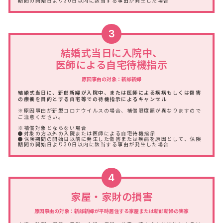
期間の開始日より30日以内に該当する事由が発生した場合
3
結婚式当日に入院中、
医師による自宅待機指示
原因事由の対象：新郎新婦
結婚式当日に、新郎新婦が入院中、または医師による疾病もしくは傷害
の療養を目的とする自宅等での待機指示によるキャンセル
※原因事由が新型コロナウイルスの場合、補償限度額が異なりますので
ご注意ください。
※補償対象とならない場合
●対象の方以外の入院または医師による自宅待機指示
●保険期間の開始日以前に発生した傷害または疾病を原因として、保険
期間の開始日より30日以内に該当する事由が発生した場合
4
家屋・家財の損害
原因事由の対象：新郎新婦が平時居住する家屋または新郎新婦の実家