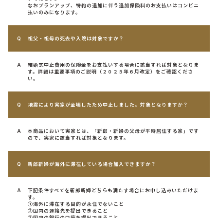
なおプランアップ、特約の追加に伴う追加保険料のお支払いはコンビニ
払いのみになります。
祖父・祖母の死去や入院は対象ですか？
結婚式中止費用の保険金をお支払いする場合に該当すれば対象となりま
す。詳細は重要事項のご説明（２０２５年６月改定）をご確認くださ
い。
地震により実家が全壊したため中止しました。対象となりますか？
本商品において実家とは、「新郎・新婦の父母が平時居住する家」です
ので、実家に該当すれば対象となります。
新郎新婦が海外に滞在している場合加入できますか？
下記条件すべてを新郎新婦どちらも満たす場合にお申し込みいただけま
す。
①海外に滞在する目的が永住でないこと
②国内の連絡先を提出できること
③国内の銀行の口座を提出できること