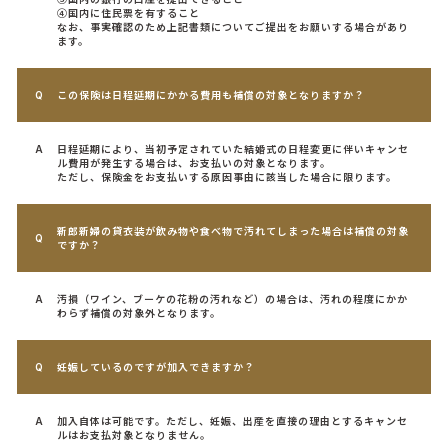
④国内に住民票を有すること
なお、事実確認のため上記書類についてご提出をお願いする場合があり
ます。
この保険は日程延期にかかる費用も補償の対象となりますか？
日程延期により、当初予定されていた結婚式の日程変更に伴いキャンセ
ル費用が発生する場合は、お支払いの対象となります。
ただし、保険金をお支払いする原因事由に該当した場合に限ります。
新郎新婦の貸衣装が飲み物や食べ物で汚れてしまった場合は補償の対象
ですか？
汚損（ワイン、ブーケの花粉の汚れなど）の場合は、汚れの程度にかか
わらず補償の対象外となります。
妊娠しているのですが加入できますか？
加入自体は可能です。ただし、妊娠、出産を直接の理由とするキャンセ
ルはお支払対象となりません。