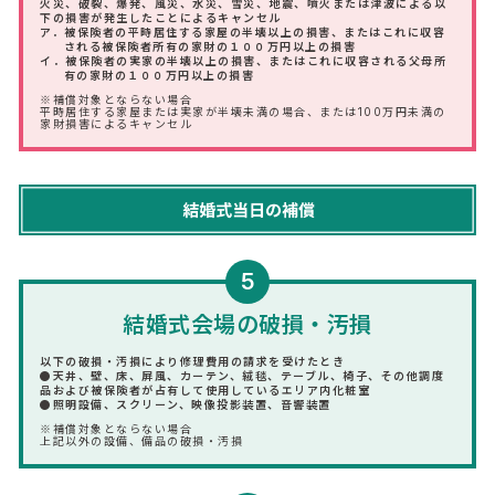
火災、破裂、爆発、風災、水災、雪災、地震、噴火または津波による以
下の損害が発生したことによるキャンセル
ア．被保険者の平時居住する家屋の半壊以上の損害、またはこれに収容
される被保険者所有の家財の１００万円以上の損害
イ．被保険者の実家の半壊以上の損害、またはこれに収容される父母所
有の家財の１００万円以上の損害
※補償対象とならない場合
平時居住する家屋または実家が半壊未満の場合、または100万円未満の
家財損害によるキャンセル
5
結婚式会場の破損・汚損
以下の破損・汚損により修理費用の請求を受けたとき
●天井、壁、床、屏風、カーテン、絨毯、テーブル、椅子、その他調度
品および被保険者が占有して使用しているエリア内化粧室
●照明設備、スクリーン、映像投影装置、音響装置
※補償対象とならない場合
上記以外の設備、備品の破損・汚損