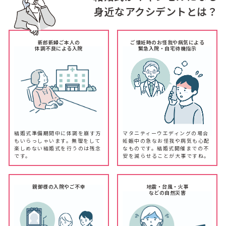
身近なアクシデントとは？
新郎新婦ご本人の
ご懐妊時のお怪我や病気による
体調不良による入院
緊急入院・自宅待機指示
結婚式準備期間中に体調を崩す方
マタニティーウエディングの場合
もいらっしゃいます。無理をして
妊娠中の急なお怪我や病気も心配
楽しめない結婚式を行うのは残念
なものです。結婚式開催までの不
です。
安を減らせることが大事ですね。
親御様の入院やご不幸
地震・台風・火事
などの自然災害