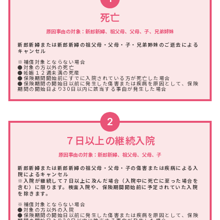
死亡
原因事由の対象：新郎新婦、祖父母、父母、子、兄弟姉妹
新郎新婦または新郎新婦の祖父母・父母・子・兄弟姉妹のご逝去による
キャンセル
※補償対象とならない場合
●対象の方以外の死亡
●妊娠１２週未満の死産
●保険期間開始前にすでに入院されている方が死亡した場合
●保険期間の開始日以前に発生した傷害または疾病を原因として、保険
期間の開始日より30日以内に該当する事由が発生した場合
2
７日以上の継続入院
原因事由の対象：新郎新婦、祖父母、父母、子
新郎新婦または新郎新婦の祖父母・父母・子の傷害または疾病による入
院によるキャンセル
※入院が継続して７日以上に及んだ場合（入院中に死亡に至った場合を
含む）に限ります。検査入院や、保険期間開始前に予定されていた入院
を除きます。
※補償対象とならない場合
●対象の方以外の入院
●保険期間の開始日以前に発生した傷害または疾病を原因として、保険