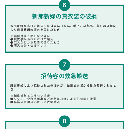
6
新郎新婦の貸衣装の破損
新郎新婦が当日に着用した貸衣装（衣装、帽子、装飾品、靴）の破損に
より修理費用の請求を受けたとき
※補償対象とならない場合
●貸衣装が汚れただけの場合
●友人などから無償で借りたもの
●購入衣装・セルドレス
7
招待客の救急搬送
新郎新婦により招待された参加者が、結婚式会場から救急搬送されたと
き
※補償対象とならない場合
●タクシーや自家用車など救急車以外による招待客の搬送
●結婚式会場以外からの救急搬送
8