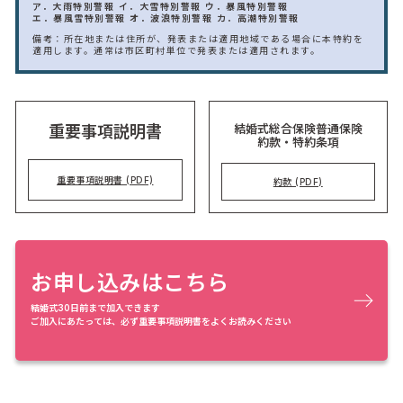
ア．大雨特別警報
イ．大雪特別警報
ウ．暴風特別警報
エ．暴風雪特別警報
オ．波浪特別警報
カ．高潮特別警報
備考：所在地または住所が、発表または適用地域である場合に本特約を
適用します。通常は市区町村単位で発表または適用されます。
結婚式総合保険普通保険
重要事項説明書
約款・特約条項
重要事項説明書 (PDF)
約款 (PDF)
お申し込みはこちら
結婚式30日前まで加入できます
ご加入にあたっては、必ず重要事項説明書をよくお読みください