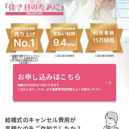
※結婚式保険をダイレクトに
※2024年12月時点
※2024年12月時点
販売している保険会社の
2023年度の保険料収入より
（当社調べ）
お申し込みはこちら
結婚式30日前まで加入できます
ご加入にあたっては、必ず重要事項説明書をよくお読みください
結婚式のキャンセル費用が
高額なのをご存知でしたか？