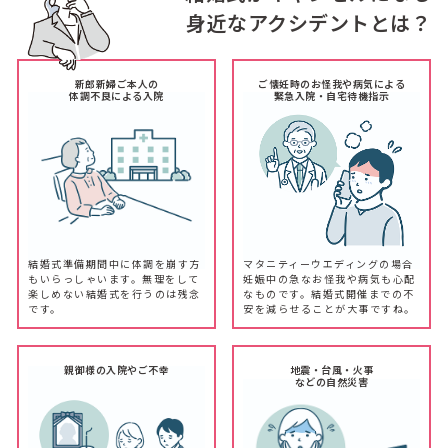
身近なアクシデントとは？
新郎新婦ご本人の
ご懐妊時のお怪我や病気による
体調不良による入院
緊急入院・自宅待機指示
結婚式準備期間中に体調を崩す方
マタニティーウエディングの場合
もいらっしゃいます。無理をして
妊娠中の急なお怪我や病気も心配
楽しめない結婚式を行うのは残念
なものです。結婚式開催までの不
です。
安を減らせることが大事ですね。
親御様の入院やご不幸
地震・台風・火事
などの自然災害