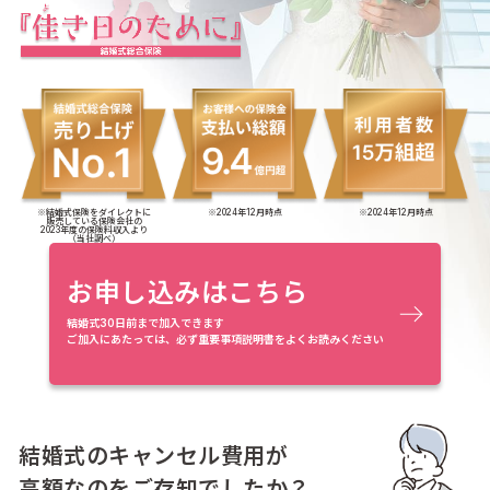
※結婚式保険をダイレクトに
※2024年12月時点
※2024年12月時点
販売している保険会社の
2023年度の保険料収入より
（当社調べ）
お申し込みはこちら
結婚式30日前まで加入できます
ご加入にあたっては、必ず重要事項説明書をよくお読みください
結婚式のキャンセル費用が
高額なのをご存知でしたか？