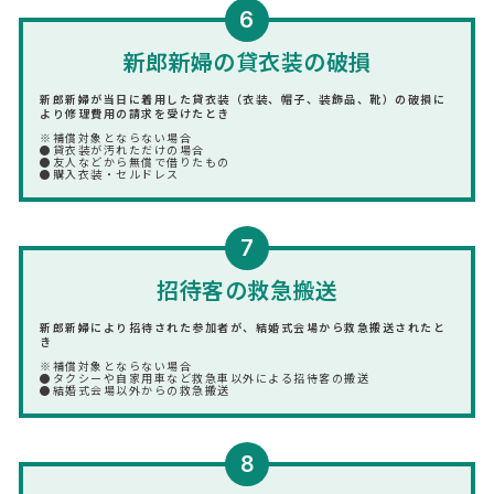
6
新郎新婦の貸衣装の破損
新郎新婦が当日に着用した貸衣装（衣装、帽子、装飾品、靴）の破損に
より修理費用の請求を受けたとき
※補償対象とならない場合
●貸衣装が汚れただけの場合
●友人などから無償で借りたもの
●購入衣装・セルドレス
7
招待客の救急搬送
新郎新婦により招待された参加者が、結婚式会場から救急搬送されたと
き
※補償対象とならない場合
●タクシーや自家用車など救急車以外による招待客の搬送
●結婚式会場以外からの救急搬送
8