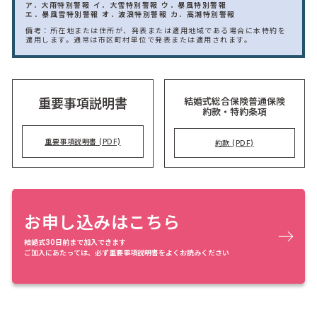
ア．大雨特別警報
イ．大雪特別警報
ウ．暴風特別警報
エ．暴風雪特別警報
オ．波浪特別警報
カ．高潮特別警報
備考：所在地または住所が、発表または適用地域である場合に本特約を
適用します。通常は市区町村単位で発表または適用されます。
結婚式総合保険普通保険
重要事項説明書
約款・特約条項
重要事項説明書 (PDF)
約款 (PDF)
お申し込みはこちら
結婚式30日前まで加入できます
ご加入にあたっては、必ず重要事項説明書をよくお読みください