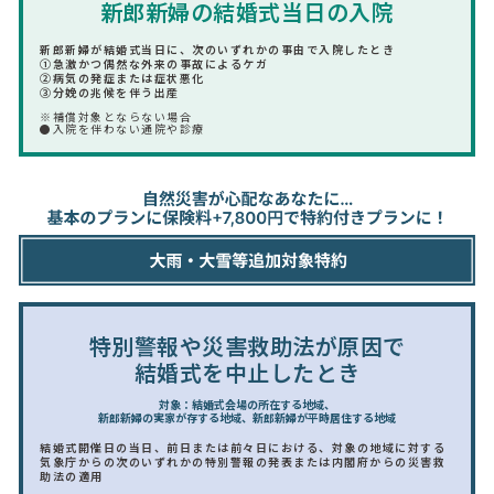
新郎新婦の結婚式当日の入院
新郎新婦が結婚式当日に、次のいずれかの事由で入院したとき
①急激かつ偶然な外来の事故によるケガ
②病気の発症または症状悪化
③分娩の兆候を伴う出産
※補償対象とならない場合
●入院を伴わない通院や診療
特別警報や災害救助法が原因で
結婚式を中止したとき
対象：結婚式会場の所在する地域、
新郎新婦の実家が存する地域、新郎新婦が平時居住する地域
結婚式開催日の当日、前日または前々日における、対象の地域に対する
気象庁からの次のいずれかの特別警報の発表または内閣府からの災害救
助法の適用