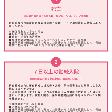
死亡
原因事由の対象：新郎新婦、祖父母、父母、子、兄弟姉妹
新郎新婦または新郎新婦の祖父母・父母・子・兄弟姉妹のご逝去による
キャンセル
※補償対象とならない場合
●対象の方以外の死亡
●妊娠１２週未満の死産
●保険期間開始前にすでに入院されている方が死亡した場合
●保険期間の開始日以前に発生した傷害または疾病を原因として、保険
期間の開始日より30日以内に該当する事由が発生した場合
2
７日以上の継続入院
原因事由の対象：新郎新婦、祖父母、父母、子
新郎新婦または新郎新婦の祖父母・父母・子の傷害または疾病による入
院によるキャンセル
※入院が継続して７日以上に及んだ場合（入院中に死亡に至った場合を
含む）に限ります。検査入院や、保険期間開始前に予定されていた入院
を除きます。
※補償対象とならない場合
●対象の方以外の入院
●保険期間の開始日以前に発生した傷害または疾病を原因として、保険