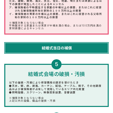
火災、破裂、爆発、風災、水災、雪災、地震、噴火または津波による以
下の損害が発生したことによるキャンセル
ア．被保険者の平時居住する家屋の半壊以上の損害、またはこれに収容
される被保険者所有の家財の１００万円以上の損害
イ．被保険者の実家の半壊以上の損害、またはこれに収容される父母所
有の家財の１００万円以上の損害
※補償対象とならない場合
平時居住する家屋または実家が半壊未満の場合、または100万円未満の
家財損害によるキャンセル
5
結婚式会場の破損・汚損
以下の破損・汚損により修理費用の請求を受けたとき
●天井、壁、床、屏風、カーテン、絨毯、テーブル、椅子、その他調度
品および被保険者が占有して使用しているエリア内化粧室
●照明設備、スクリーン、映像投影装置、音響装置
※補償対象とならない場合
上記以外の設備、備品の破損・汚損