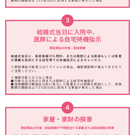
期間の開始日より30日以内に該当する事由が発生した場合
3
結婚式当日に入院中、
医師による自宅待機指示
原因事由の対象：新郎新婦
結婚式当日に、新郎新婦が入院中、または医師による疾病もしくは傷害
の療養を目的とする自宅等での待機指示によるキャンセル
※原因事由が新型コロナウイルスの場合、補償限度額が異なりますので
ご注意ください。
※補償対象とならない場合
●対象の方以外の入院または医師による自宅待機指示
●保険期間の開始日以前に発生した傷害または疾病を原因として、保険
期間の開始日より30日以内に該当する事由が発生した場合
4
家屋・家財の損害
原因事由の対象：新郎新婦が平時居住する家屋または新郎新婦の実家