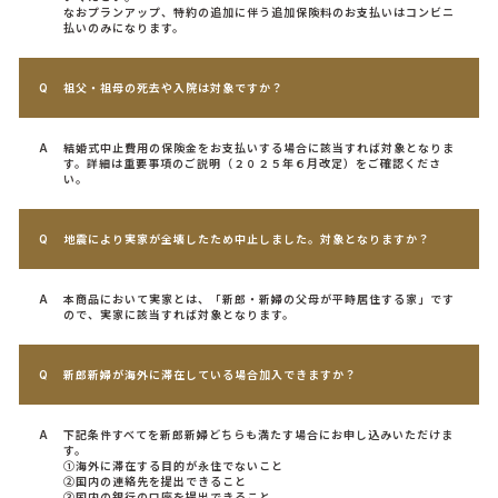
なおプランアップ、特約の追加に伴う追加保険料のお支払いはコンビニ
払いのみになります。
祖父・祖母の死去や入院は対象ですか？
結婚式中止費用の保険金をお支払いする場合に該当すれば対象となりま
す。詳細は重要事項のご説明（２０２５年６月改定）をご確認くださ
い。
地震により実家が全壊したため中止しました。対象となりますか？
本商品において実家とは、「新郎・新婦の父母が平時居住する家」です
ので、実家に該当すれば対象となります。
新郎新婦が海外に滞在している場合加入できますか？
下記条件すべてを新郎新婦どちらも満たす場合にお申し込みいただけま
す。
①海外に滞在する目的が永住でないこと
②国内の連絡先を提出できること
③国内の銀行の口座を提出できること