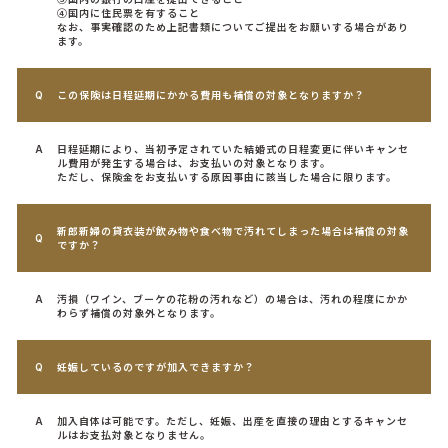
④国内に住民票を有すること
なお、事実確認のため上記書類についてご提出をお願いする場合があり
ます。
この保険は日程延期にかかる費用も補償の対象となりますか？
日程延期により、当初予定されていた結婚式の日程変更に伴いキャンセ
ル費用が発生する場合は、お支払いの対象となります。
ただし、保険金をお支払いする原因事由に該当した場合に限ります。
新郎新婦の貸衣装が飲み物や食べ物で汚れてしまった場合は補償の対象
ですか？
汚損（ワイン、ブーケの花粉の汚れなど）の場合は、汚れの程度にかか
わらず補償の対象外となります。
妊娠しているのですが加入できますか？
加入自体は可能です。ただし、妊娠、出産を直接の理由とするキャンセ
ルはお支払対象となりません。