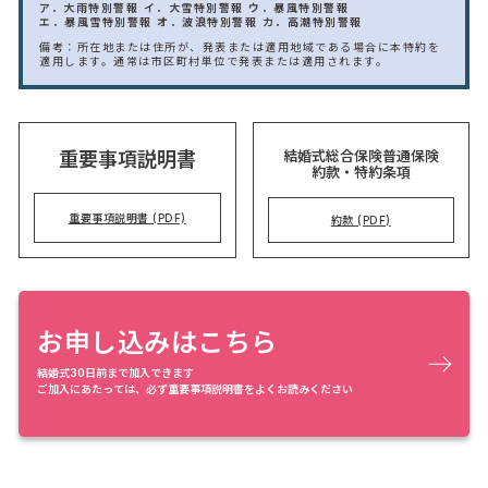
ア．大雨特別警報
イ．大雪特別警報
ウ．暴風特別警報
エ．暴風雪特別警報
オ．波浪特別警報
カ．高潮特別警報
備考：所在地または住所が、発表または適用地域である場合に本特約を
適用します。通常は市区町村単位で発表または適用されます。
結婚式総合保険普通保険
重要事項説明書
約款・特約条項
重要事項説明書 (PDF)
約款 (PDF)
お申し込みはこちら
結婚式30日前まで加入できます
ご加入にあたっては、必ず重要事項説明書をよくお読みください