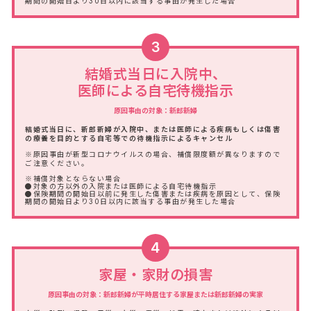
期間の開始日より30日以内に該当する事由が発生した場合
3
結婚式当日に入院中、
医師による自宅待機指示
原因事由の対象：新郎新婦
結婚式当日に、新郎新婦が入院中、または医師による疾病もしくは傷害
の療養を目的とする自宅等での待機指示によるキャンセル
※原因事由が新型コロナウイルスの場合、補償限度額が異なりますので
ご注意ください。
※補償対象とならない場合
●対象の方以外の入院または医師による自宅待機指示
●保険期間の開始日以前に発生した傷害または疾病を原因として、保険
期間の開始日より30日以内に該当する事由が発生した場合
4
家屋・家財の損害
原因事由の対象：新郎新婦が平時居住する家屋または新郎新婦の実家