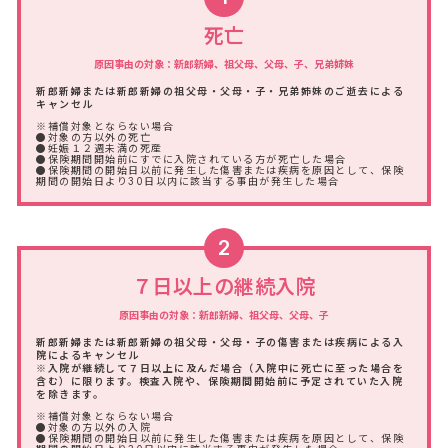
死亡
原因事由の対象：新郎新婦、祖父母、父母、子、兄弟姉妹
新郎新婦または新郎新婦の祖父母・父母・子・兄弟姉妹のご逝去による
キャンセル
※補償対象とならない場合
●対象の方以外の死亡
●妊娠１２週未満の死産
●保険期間開始前にすでに入院されている方が死亡した場合
●保険期間の開始日以前に発生した傷害または疾病を原因として、保険
期間の開始日より30日以内に該当する事由が発生した場合
2
７日以上の継続入院
原因事由の対象：新郎新婦、祖父母、父母、子
新郎新婦または新郎新婦の祖父母・父母・子の傷害または疾病による入
院によるキャンセル
※入院が継続して７日以上に及んだ場合（入院中に死亡に至った場合を
含む）に限ります。検査入院や、保険期間開始前に予定されていた入院
を除きます。
※補償対象とならない場合
●対象の方以外の入院
●保険期間の開始日以前に発生した傷害または疾病を原因として、保険