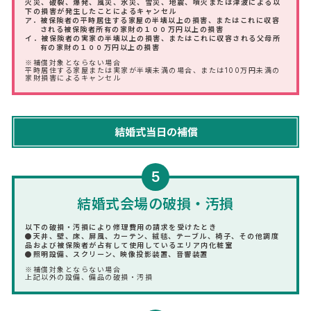
火災、破裂、爆発、風災、水災、雪災、地震、噴火または津波による以
下の損害が発生したことによるキャンセル
ア．被保険者の平時居住する家屋の半壊以上の損害、またはこれに収容
される被保険者所有の家財の１００万円以上の損害
イ．被保険者の実家の半壊以上の損害、またはこれに収容される父母所
有の家財の１００万円以上の損害
※補償対象とならない場合
平時居住する家屋または実家が半壊未満の場合、または100万円未満の
家財損害によるキャンセル
5
結婚式会場の破損・汚損
以下の破損・汚損により修理費用の請求を受けたとき
●天井、壁、床、屏風、カーテン、絨毯、テーブル、椅子、その他調度
品および被保険者が占有して使用しているエリア内化粧室
●照明設備、スクリーン、映像投影装置、音響装置
※補償対象とならない場合
上記以外の設備、備品の破損・汚損