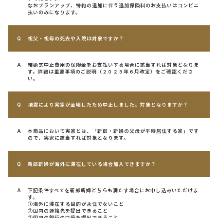
なおプランアップ、特約の追加に伴う追加保険料のお支払いはコンビニ
払いのみになります。
祖父・祖母の死去や入院は対象ですか？
結婚式中止費用の保険金をお支払いする場合に該当すれば対象となりま
す。詳細は重要事項のご説明（２０２５年６月改定）をご確認くださ
い。
地震により実家が全壊したため中止しました。対象となりますか？
本商品において実家とは、「新郎・新婦の父母が平時居住する家」です
ので、実家に該当すれば対象となります。
新郎新婦が海外に滞在している場合加入できますか？
下記条件すべてを新郎新婦どちらも満たす場合にお申し込みいただけま
す。
①海外に滞在する目的が永住でないこと
②国内の連絡先を提出できること
③国内の銀行の口座を提出できること