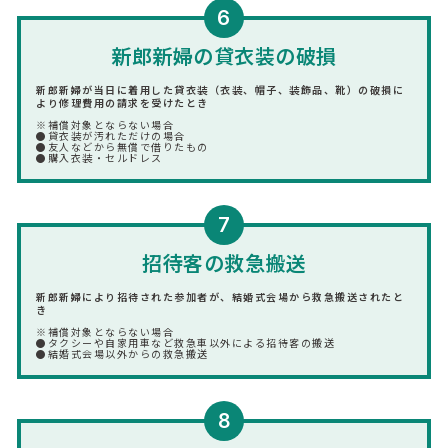
6
新郎新婦の貸衣装の破損
新郎新婦が当日に着用した貸衣装（衣装、帽子、装飾品、靴）の破損に
より修理費用の請求を受けたとき
※補償対象とならない場合
●貸衣装が汚れただけの場合
●友人などから無償で借りたもの
●購入衣装・セルドレス
7
招待客の救急搬送
新郎新婦により招待された参加者が、結婚式会場から救急搬送されたと
き
※補償対象とならない場合
●タクシーや自家用車など救急車以外による招待客の搬送
●結婚式会場以外からの救急搬送
8