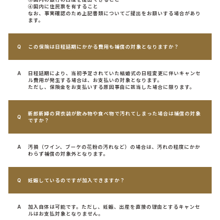
④国内に住民票を有すること
なお、事実確認のため上記書類についてご提出をお願いする場合があり
ます。
この保険は日程延期にかかる費用も補償の対象となりますか？
日程延期により、当初予定されていた結婚式の日程変更に伴いキャンセ
ル費用が発生する場合は、お支払いの対象となります。
ただし、保険金をお支払いする原因事由に該当した場合に限ります。
新郎新婦の貸衣装が飲み物や食べ物で汚れてしまった場合は補償の対象
ですか？
汚損（ワイン、ブーケの花粉の汚れなど）の場合は、汚れの程度にかか
わらず補償の対象外となります。
妊娠しているのですが加入できますか？
加入自体は可能です。ただし、妊娠、出産を直接の理由とするキャンセ
ルはお支払対象となりません。