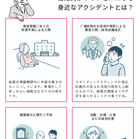
身近なアクシデントとは？
新郎新婦ご本人の
ご懐妊時のお怪我や病気による
体調不良による入院
緊急入院・自宅待機指示
結婚式準備期間中に体調を崩す方
マタニティーウエディングの場合
もいらっしゃいます。無理をして
妊娠中の急なお怪我や病気も心配
楽しめない結婚式を行うのは残念
なものです。結婚式開催までの不
です。
安を減らせることが大事ですね。
親御様の入院やご不幸
地震・台風・火事
などの自然災害