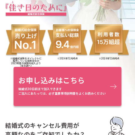
※結婚式保険をダイレクトに
※2024年12月時点
※2024年12月時点
販売している保険会社の
2023年度の保険料収入より
（当社調べ）
お申し込みはこちら
結婚式30日前まで加入できます
ご加入にあたっては、必ず重要事項説明書をよくお読みください
結婚式のキャンセル費用が
高額なのをご存知でしたか？