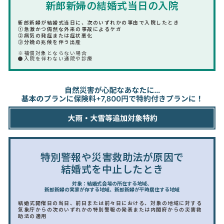
新郎新婦の結婚式当日の入院
新郎新婦が結婚式当日に、次のいずれかの事由で入院したとき
①急激かつ偶然な外来の事故によるケガ
②病気の発症または症状悪化
③分娩の兆候を伴う出産
※補償対象とならない場合
●入院を伴わない通院や診療
特別警報や災害救助法が原因で
結婚式を中止したとき
対象：結婚式会場の所在する地域、
新郎新婦の実家が存する地域、新郎新婦が平時居住する地域
結婚式開催日の当日、前日または前々日における、対象の地域に対する
気象庁からの次のいずれかの特別警報の発表または内閣府からの災害救
助法の適用