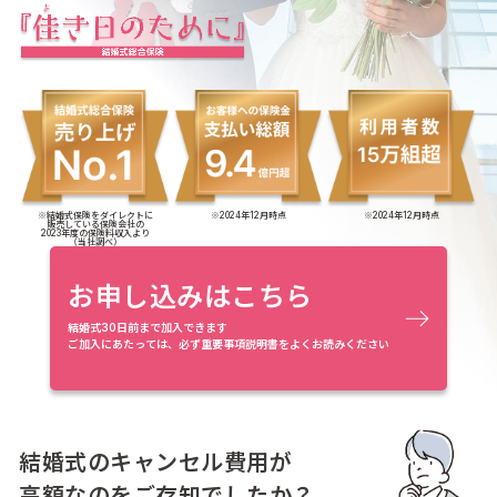
※結婚式保険をダイレクトに
※2024年12月時点
※2024年12月時点
販売している保険会社の
2023年度の保険料収入より
（当社調べ）
お申し込みはこちら
結婚式30日前まで加入できます
ご加入にあたっては、必ず重要事項説明書をよくお読みください
結婚式のキャンセル費用が
高額なのをご存知でしたか？