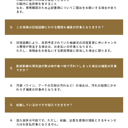
④国内に住民票を有すること
なお、事実確認のため上記書類についてご提出をお願いする場合があり
ます。
この保険は日程延期にかかる費用も補償の対象となりますか？
日程延期により、当初予定されていた結婚式の日程変更に伴いキャンセ
ル費用が発生する場合は、お支払いの対象となります。
ただし、保険金をお支払いする原因事由に該当した場合に限ります。
新郎新婦の貸衣装が飲み物や食べ物で汚れてしまった場合は補償の対象
ですか？
汚損（ワイン、ブーケの花粉の汚れなど）の場合は、汚れの程度にかか
わらず補償の対象外となります。
妊娠しているのですが加入できますか？
加入自体は可能です。ただし、妊娠、出産を直接の理由とするキャンセ
ルはお支払対象となりません。