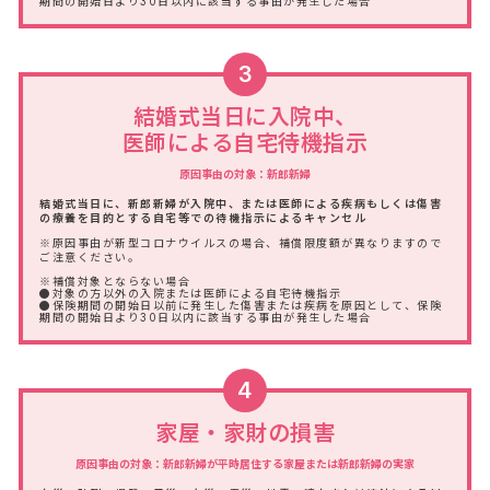
期間の開始日より30日以内に該当する事由が発生した場合
3
結婚式当日に入院中、
医師による自宅待機指示
原因事由の対象：新郎新婦
結婚式当日に、新郎新婦が入院中、または医師による疾病もしくは傷害
の療養を目的とする自宅等での待機指示によるキャンセル
※原因事由が新型コロナウイルスの場合、補償限度額が異なりますので
ご注意ください。
※補償対象とならない場合
●対象の方以外の入院または医師による自宅待機指示
●保険期間の開始日以前に発生した傷害または疾病を原因として、保険
期間の開始日より30日以内に該当する事由が発生した場合
4
家屋・家財の損害
原因事由の対象：新郎新婦が平時居住する家屋または新郎新婦の実家