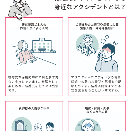
身近なアクシデントとは？
新郎新婦ご本人の
ご懐妊時のお怪我や病気による
体調不良による入院
緊急入院・自宅待機指示
結婚式準備期間中に体調を崩す方
マタニティーウエディングの場合
もいらっしゃいます。無理をして
妊娠中の急なお怪我や病気も心配
楽しめない結婚式を行うのは残念
なものです。結婚式開催までの不
です。
安を減らせることが大事ですね。
親御様の入院やご不幸
地震・台風・火事
などの自然災害