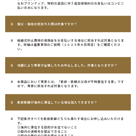
なおプランアップ、特約の追加に伴う追加保険料のお支払いはコンビニ
払いのみになります。
祖父・祖母の死去や入院は対象ですか？
結婚式中止費用の保険金をお支払いする場合に該当すれば対象となりま
す。詳細は重要事項のご説明（２０２５年６月改定）をご確認くださ
い。
地震により実家が全壊したため中止しました。対象となりますか？
本商品において実家とは、「新郎・新婦の父母が平時居住する家」です
ので、実家に該当すれば対象となります。
新郎新婦が海外に滞在している場合加入できますか？
下記条件すべてを新郎新婦どちらも満たす場合にお申し込みいただけま
す。
①海外に滞在する目的が永住でないこと
②国内の連絡先を提出できること
③国内の銀行の口座を提出できること