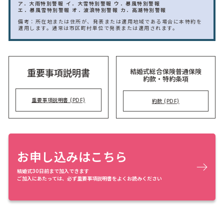
ア．大雨特別警報
イ．大雪特別警報
ウ．暴風特別警報
エ．暴風雪特別警報
オ．波浪特別警報
カ．高潮特別警報
備考：所在地または住所が、発表または適用地域である場合に本特約を
適用します。通常は市区町村単位で発表または適用されます。
結婚式総合保険普通保険
重要事項説明書
約款・特約条項
重要事項説明書 (PDF)
約款 (PDF)
お申し込みはこちら
結婚式30日前まで加入できます
ご加入にあたっては、必ず重要事項説明書をよくお読みください