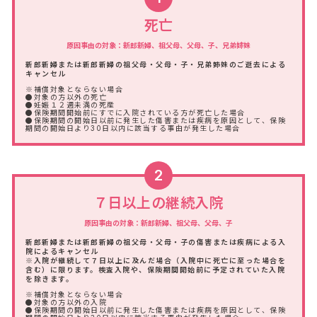
死亡
原因事由の対象：新郎新婦、祖父母、父母、子、兄弟姉妹
新郎新婦または新郎新婦の祖父母・父母・子・兄弟姉妹のご逝去による
キャンセル
※補償対象とならない場合
●対象の方以外の死亡
●妊娠１２週未満の死産
●保険期間開始前にすでに入院されている方が死亡した場合
●保険期間の開始日以前に発生した傷害または疾病を原因として、保険
期間の開始日より30日以内に該当する事由が発生した場合
2
７日以上の継続入院
原因事由の対象：新郎新婦、祖父母、父母、子
新郎新婦または新郎新婦の祖父母・父母・子の傷害または疾病による入
院によるキャンセル
※入院が継続して７日以上に及んだ場合（入院中に死亡に至った場合を
含む）に限ります。検査入院や、保険期間開始前に予定されていた入院
を除きます。
※補償対象とならない場合
●対象の方以外の入院
●保険期間の開始日以前に発生した傷害または疾病を原因として、保険