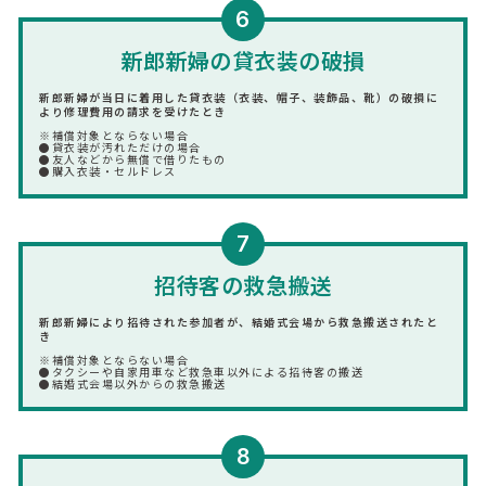
6
新郎新婦の貸衣装の破損
新郎新婦が当日に着用した貸衣装（衣装、帽子、装飾品、靴）の破損に
より修理費用の請求を受けたとき
※補償対象とならない場合
●貸衣装が汚れただけの場合
●友人などから無償で借りたもの
●購入衣装・セルドレス
7
招待客の救急搬送
新郎新婦により招待された参加者が、結婚式会場から救急搬送されたと
き
※補償対象とならない場合
●タクシーや自家用車など救急車以外による招待客の搬送
●結婚式会場以外からの救急搬送
8