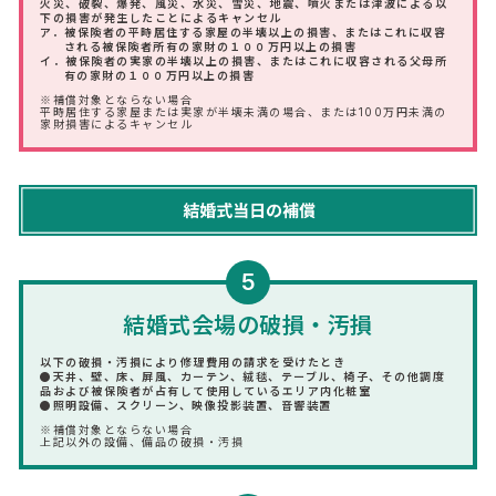
火災、破裂、爆発、風災、水災、雪災、地震、噴火または津波による以
下の損害が発生したことによるキャンセル
ア．被保険者の平時居住する家屋の半壊以上の損害、またはこれに収容
される被保険者所有の家財の１００万円以上の損害
イ．被保険者の実家の半壊以上の損害、またはこれに収容される父母所
有の家財の１００万円以上の損害
※補償対象とならない場合
平時居住する家屋または実家が半壊未満の場合、または100万円未満の
家財損害によるキャンセル
5
結婚式会場の破損・汚損
以下の破損・汚損により修理費用の請求を受けたとき
●天井、壁、床、屏風、カーテン、絨毯、テーブル、椅子、その他調度
品および被保険者が占有して使用しているエリア内化粧室
●照明設備、スクリーン、映像投影装置、音響装置
※補償対象とならない場合
上記以外の設備、備品の破損・汚損