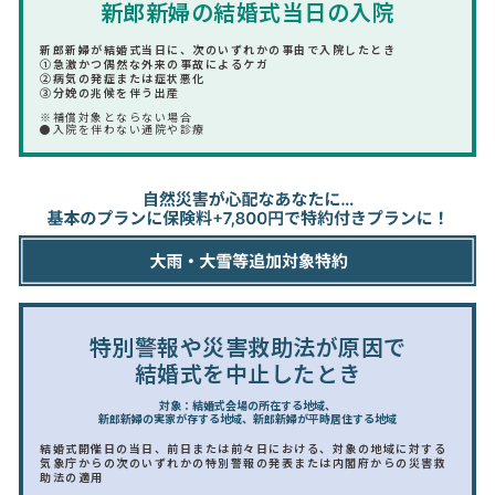
新郎新婦の結婚式当日の入院
新郎新婦が結婚式当日に、次のいずれかの事由で入院したとき
①急激かつ偶然な外来の事故によるケガ
②病気の発症または症状悪化
③分娩の兆候を伴う出産
※補償対象とならない場合
●入院を伴わない通院や診療
特別警報や災害救助法が原因で
結婚式を中止したとき
対象：結婚式会場の所在する地域、
新郎新婦の実家が存する地域、新郎新婦が平時居住する地域
結婚式開催日の当日、前日または前々日における、対象の地域に対する
気象庁からの次のいずれかの特別警報の発表または内閣府からの災害救
助法の適用