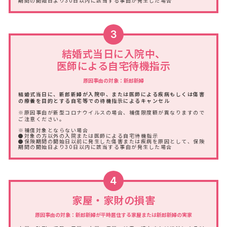
期間の開始日より30日以内に該当する事由が発生した場合
3
結婚式当日に入院中、
医師による自宅待機指示
原因事由の対象：新郎新婦
結婚式当日に、新郎新婦が入院中、または医師による疾病もしくは傷害
の療養を目的とする自宅等での待機指示によるキャンセル
※原因事由が新型コロナウイルスの場合、補償限度額が異なりますので
ご注意ください。
※補償対象とならない場合
●対象の方以外の入院または医師による自宅待機指示
●保険期間の開始日以前に発生した傷害または疾病を原因として、保険
期間の開始日より30日以内に該当する事由が発生した場合
4
家屋・家財の損害
原因事由の対象：新郎新婦が平時居住する家屋または新郎新婦の実家