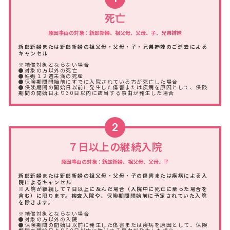
死亡
原因事由の対象：新郎新婦、祖父母、父母、子、兄弟姉妹
新郎新婦または新郎新婦の祖父母・父母・子・兄弟姉妹のご逝去による
キャンセル
※補償対象とならない場合
●対象の方以外の死亡
●妊娠１２週未満の死産
●保険期間開始前にすでに入院されている方が死亡した場合
●保険期間の開始日以前に発生した傷害または疾病を原因として、保険
期間の開始日より30日以内に該当する事由が発生した場合
2
７日以上の継続入院
原因事由の対象：新郎新婦、祖父母、父母、子
新郎新婦または新郎新婦の祖父母・父母・子の傷害または疾病による入
院によるキャンセル
※入院が継続して７日以上に及んだ場合（入院中に死亡に至った場合を
含む）に限ります。検査入院や、保険期間開始前に予定されていた入院
を除きます。
※補償対象とならない場合
●対象の方以外の入院
●保険期間の開始日以前に発生した傷害または疾病を原因として、保険