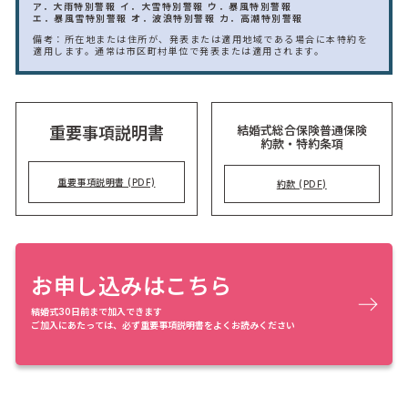
ア．大雨特別警報
イ．大雪特別警報
ウ．暴風特別警報
エ．暴風雪特別警報
オ．波浪特別警報
カ．高潮特別警報
備考：所在地または住所が、発表または適用地域である場合に本特約を
適用します。通常は市区町村単位で発表または適用されます。
結婚式総合保険普通保険
重要事項説明書
約款・特約条項
重要事項説明書 (PDF)
約款 (PDF)
お申し込みはこちら
結婚式30日前まで加入できます
ご加入にあたっては、必ず重要事項説明書をよくお読みください