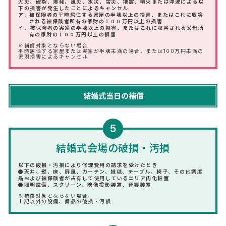
火災、破裂、爆発、風災、水災、雪災、地震、噴火または津波による以
下の損害が発生したことによるキャンセル
ア．被保険者の平時居住する家屋の半壊以上の損害、またはこれに収容
される被保険者所有の家財の１００万円以上の損害
イ．被保険者の実家の半壊以上の損害、またはこれに収容される父母所
有の家財の１００万円以上の損害
※補償対象とならない場合
平時居住する家屋または実家が半壊未満の場合、または100万円未満の
家財損害によるキャンセル
5
結婚式会場の破損・汚損
以下の破損・汚損により修理費用の請求を受けたとき
●天井、壁、床、屏風、カーテン、絨毯、テーブル、椅子、その他調度
品および被保険者が占有して使用しているエリア内化粧室
●照明設備、スクリーン、映像投影装置、音響装置
※補償対象とならない場合
上記以外の設備、備品の破損・汚損