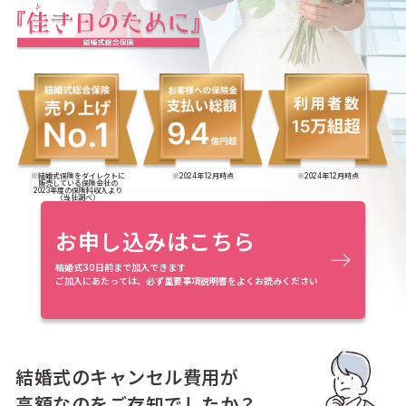
※結婚式保険をダイレクトに
※2024年12月時点
※2024年12月時点
販売している保険会社の
2023年度の保険料収入より
（当社調べ）
お申し込みはこちら
結婚式30日前まで加入できます
ご加入にあたっては、必ず重要事項説明書をよくお読みください
結婚式のキャンセル費用が
高額なのをご存知でしたか？