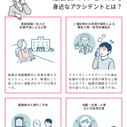
身近なアクシデントとは？
新郎新婦ご本人の
ご懐妊時のお怪我や病気による
体調不良による入院
緊急入院・自宅待機指示
結婚式準備期間中に体調を崩す方
マタニティーウエディングの場合
もいらっしゃいます。無理をして
妊娠中の急なお怪我や病気も心配
楽しめない結婚式を行うのは残念
なものです。結婚式開催までの不
です。
安を減らせることが大事ですね。
親御様の入院やご不幸
地震・台風・火事
などの自然災害