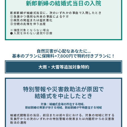
新郎新婦の結婚式当日の入院
新郎新婦が結婚式当日に、次のいずれかの事由で入院したとき
①急激かつ偶然な外来の事故によるケガ
②病気の発症または症状悪化
③分娩の兆候を伴う出産
※補償対象とならない場合
●入院を伴わない通院や診療
特別警報や災害救助法が原因で
結婚式を中止したとき
対象：結婚式会場の所在する地域、
新郎新婦の実家が存する地域、新郎新婦が平時居住する地域
結婚式開催日の当日、前日または前々日における、対象の地域に対する
気象庁からの次のいずれかの特別警報の発表または内閣府からの災害救
助法の適用