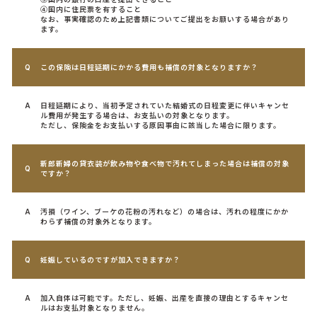
④国内に住民票を有すること
なお、事実確認のため上記書類についてご提出をお願いする場合があり
ます。
この保険は日程延期にかかる費用も補償の対象となりますか？
日程延期により、当初予定されていた結婚式の日程変更に伴いキャンセ
ル費用が発生する場合は、お支払いの対象となります。
ただし、保険金をお支払いする原因事由に該当した場合に限ります。
新郎新婦の貸衣装が飲み物や食べ物で汚れてしまった場合は補償の対象
ですか？
汚損（ワイン、ブーケの花粉の汚れなど）の場合は、汚れの程度にかか
わらず補償の対象外となります。
妊娠しているのですが加入できますか？
加入自体は可能です。ただし、妊娠、出産を直接の理由とするキャンセ
ルはお支払対象となりません。