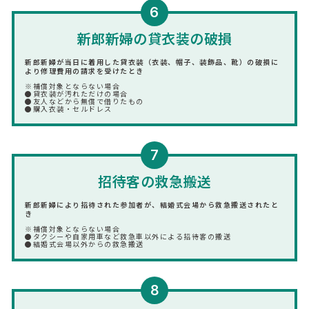
6
新郎新婦の貸衣装の破損
新郎新婦が当日に着用した貸衣装（衣装、帽子、装飾品、靴）の破損に
より修理費用の請求を受けたとき
※補償対象とならない場合
●貸衣装が汚れただけの場合
●友人などから無償で借りたもの
●購入衣装・セルドレス
7
招待客の救急搬送
新郎新婦により招待された参加者が、結婚式会場から救急搬送されたと
き
※補償対象とならない場合
●タクシーや自家用車など救急車以外による招待客の搬送
●結婚式会場以外からの救急搬送
8