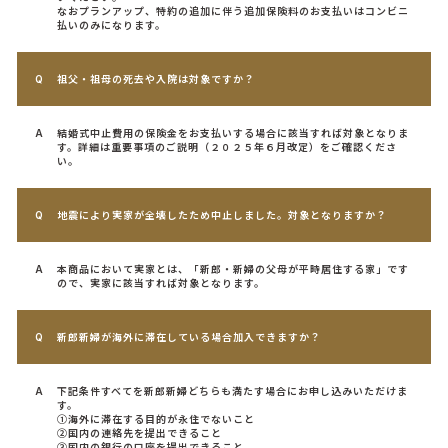
なおプランアップ、特約の追加に伴う追加保険料のお支払いはコンビニ
払いのみになります。
祖父・祖母の死去や入院は対象ですか？
結婚式中止費用の保険金をお支払いする場合に該当すれば対象となりま
す。詳細は重要事項のご説明（２０２５年６月改定）をご確認くださ
い。
地震により実家が全壊したため中止しました。対象となりますか？
本商品において実家とは、「新郎・新婦の父母が平時居住する家」です
ので、実家に該当すれば対象となります。
新郎新婦が海外に滞在している場合加入できますか？
下記条件すべてを新郎新婦どちらも満たす場合にお申し込みいただけま
す。
①海外に滞在する目的が永住でないこと
②国内の連絡先を提出できること
③国内の銀行の口座を提出できること