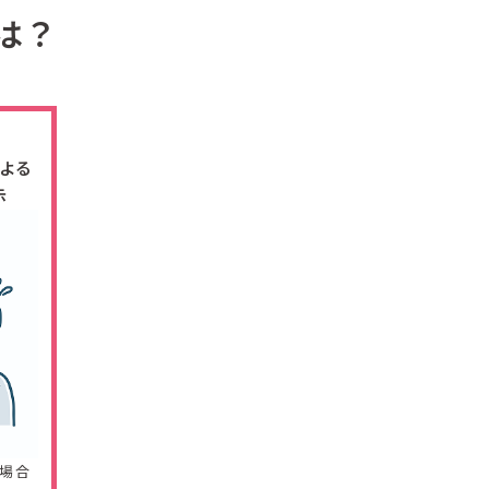
は？
よる
示
場合