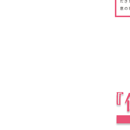
だき
意の