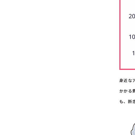
身近な
かかる
も、断