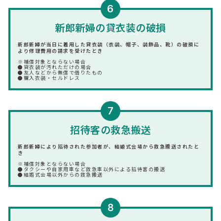
6
新郎新婦の貸衣装の破損
新郎新婦が当日に着用した貸衣装（衣装、帽子、装飾品、靴）の破損に
より修理費用の請求を受けたとき
※補償対象とならない場合
●貸衣装が汚れただけの場合
●友人などから無償で借りたもの
●購入衣装・セルドレス
7
招待客の救急搬送
新郎新婦により招待された参加者が、結婚式会場から救急搬送されたと
き
※補償対象とならない場合
●タクシーや自家用車など救急車以外による招待客の搬送
●結婚式会場以外からの救急搬送
8