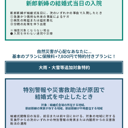
新郎新婦の結婚式当日の入院
新郎新婦が結婚式当日に、次のいずれかの事由で入院したとき
①急激かつ偶然な外来の事故によるケガ
②病気の発症または症状悪化
③分娩の兆候を伴う出産
※補償対象とならない場合
●入院を伴わない通院や診療
特別警報や災害救助法が原因で
結婚式を中止したとき
対象：結婚式会場の所在する地域、
新郎新婦の実家が存する地域、新郎新婦が平時居住する地域
結婚式開催日の当日、前日または前々日における、対象の地域に対する
気象庁からの次のいずれかの特別警報の発表または内閣府からの災害救
助法の適用