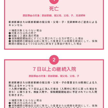
死亡
原因事由の対象：新郎新婦、祖父母、父母、子、兄弟姉妹
新郎新婦または新郎新婦の祖父母・父母・子・兄弟姉妹のご逝去による
キャンセル
※補償対象とならない場合
●対象の方以外の死亡
●妊娠１２週未満の死産
●保険期間開始前にすでに入院されている方が死亡した場合
●保険期間の開始日以前に発生した傷害または疾病を原因として、保険
期間の開始日より30日以内に該当する事由が発生した場合
2
７日以上の継続入院
原因事由の対象：新郎新婦、祖父母、父母、子
新郎新婦または新郎新婦の祖父母・父母・子の傷害または疾病による入
院によるキャンセル
※入院が継続して７日以上に及んだ場合（入院中に死亡に至った場合を
含む）に限ります。検査入院や、保険期間開始前に予定されていた入院
を除きます。
※補償対象とならない場合
●対象の方以外の入院
●保険期間の開始日以前に発生した傷害または疾病を原因として、保険