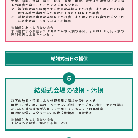
火災、破裂、爆発、風災、水災、雪災、地震、噴火または津波による以
下の損害が発生したことによるキャンセル
ア．被保険者の平時居住する家屋の半壊以上の損害、またはこれに収容
される被保険者所有の家財の１００万円以上の損害
イ．被保険者の実家の半壊以上の損害、またはこれに収容される父母所
有の家財の１００万円以上の損害
※補償対象とならない場合
平時居住する家屋または実家が半壊未満の場合、または100万円未満の
家財損害によるキャンセル
5
結婚式会場の破損・汚損
以下の破損・汚損により修理費用の請求を受けたとき
●天井、壁、床、屏風、カーテン、絨毯、テーブル、椅子、その他調度
品および被保険者が占有して使用しているエリア内化粧室
●照明設備、スクリーン、映像投影装置、音響装置
※補償対象とならない場合
上記以外の設備、備品の破損・汚損