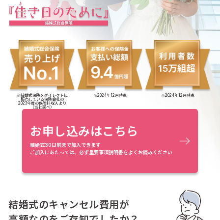
※結婚式保険をダイレクトに
※2024年12月時点
※2024年12月時点
販売している保険会社の
2023年度の保険料収入より
（当社調べ）
お申し込みはこちら
結婚式30日前まで加入できます
ご加入にあたっては、必ず重要事項説明書をよくお読みください
結婚式のキャンセル費用が
高額なのをご存知でしたか？