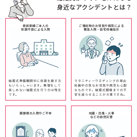
身近なアクシデントとは？
新郎新婦ご本人の
ご懐妊時のお怪我や病気による
体調不良による入院
緊急入院・自宅待機指示
結婚式準備期間中に体調を崩す方
マタニティーウエディングの場合
もいらっしゃいます。無理をして
妊娠中の急なお怪我や病気も心配
楽しめない結婚式を行うのは残念
なものです。結婚式開催までの不
です。
安を減らせることが大事ですね。
親御様の入院やご不幸
地震・台風・火事
などの自然災害