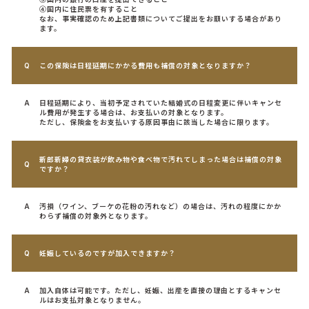
④国内に住民票を有すること
なお、事実確認のため上記書類についてご提出をお願いする場合があり
ます。
この保険は日程延期にかかる費用も補償の対象となりますか？
日程延期により、当初予定されていた結婚式の日程変更に伴いキャンセ
ル費用が発生する場合は、お支払いの対象となります。
ただし、保険金をお支払いする原因事由に該当した場合に限ります。
新郎新婦の貸衣装が飲み物や食べ物で汚れてしまった場合は補償の対象
ですか？
汚損（ワイン、ブーケの花粉の汚れなど）の場合は、汚れの程度にかか
わらず補償の対象外となります。
妊娠しているのですが加入できますか？
加入自体は可能です。ただし、妊娠、出産を直接の理由とするキャンセ
ルはお支払対象となりません。