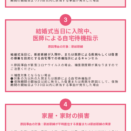
期間の開始日より30日以内に該当する事由が発生した場合
3
結婚式当日に入院中、
医師による自宅待機指示
原因事由の対象：新郎新婦
結婚式当日に、新郎新婦が入院中、または医師による疾病もしくは傷害
の療養を目的とする自宅等での待機指示によるキャンセル
※原因事由が新型コロナウイルスの場合、補償限度額が異なりますので
ご注意ください。
※補償対象とならない場合
●対象の方以外の入院または医師による自宅待機指示
●保険期間の開始日以前に発生した傷害または疾病を原因として、保険
期間の開始日より30日以内に該当する事由が発生した場合
4
家屋・家財の損害
原因事由の対象：新郎新婦が平時居住する家屋または新郎新婦の実家