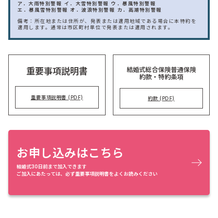
ア．大雨特別警報
イ．大雪特別警報
ウ．暴風特別警報
エ．暴風雪特別警報
オ．波浪特別警報
カ．高潮特別警報
備考：所在地または住所が、発表または適用地域である場合に本特約を
適用します。通常は市区町村単位で発表または適用されます。
結婚式総合保険普通保険
重要事項説明書
約款・特約条項
重要事項説明書 (PDF)
約款 (PDF)
お申し込みはこちら
結婚式30日前まで加入できます
ご加入にあたっては、必ず重要事項説明書をよくお読みください