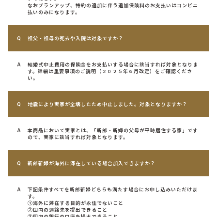
なおプランアップ、特約の追加に伴う追加保険料のお支払いはコンビニ
払いのみになります。
祖父・祖母の死去や入院は対象ですか？
結婚式中止費用の保険金をお支払いする場合に該当すれば対象となりま
す。詳細は重要事項のご説明（２０２５年６月改定）をご確認くださ
い。
地震により実家が全壊したため中止しました。対象となりますか？
本商品において実家とは、「新郎・新婦の父母が平時居住する家」です
ので、実家に該当すれば対象となります。
新郎新婦が海外に滞在している場合加入できますか？
下記条件すべてを新郎新婦どちらも満たす場合にお申し込みいただけま
す。
①海外に滞在する目的が永住でないこと
②国内の連絡先を提出できること
③国内の銀行の口座を提出できること