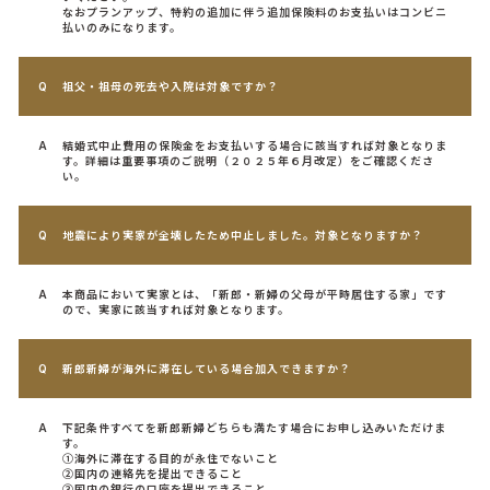
なおプランアップ、特約の追加に伴う追加保険料のお支払いはコンビニ
払いのみになります。
祖父・祖母の死去や入院は対象ですか？
結婚式中止費用の保険金をお支払いする場合に該当すれば対象となりま
す。詳細は重要事項のご説明（２０２５年６月改定）をご確認くださ
い。
地震により実家が全壊したため中止しました。対象となりますか？
本商品において実家とは、「新郎・新婦の父母が平時居住する家」です
ので、実家に該当すれば対象となります。
新郎新婦が海外に滞在している場合加入できますか？
下記条件すべてを新郎新婦どちらも満たす場合にお申し込みいただけま
す。
①海外に滞在する目的が永住でないこと
②国内の連絡先を提出できること
③国内の銀行の口座を提出できること