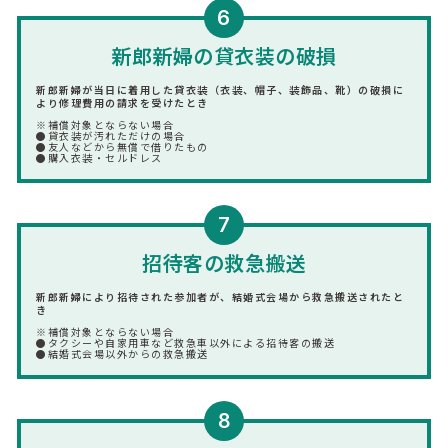
6
新郎新婦の貸衣装の破損
新郎新婦が当日に着用した貸衣装（衣装、帽子、装飾品、靴）の破損に
より修理費用の請求を受けたとき
※補償対象とならない場合
●貸衣装が汚れただけの場合
●友人などから無償で借りたもの
●購入衣装・セルドレス
7
招待客の救急搬送
新郎新婦により招待された参加者が、結婚式会場から救急搬送されたと
き
※補償対象とならない場合
●タクシーや自家用車など救急車以外による招待客の搬送
●結婚式会場以外からの救急搬送
8