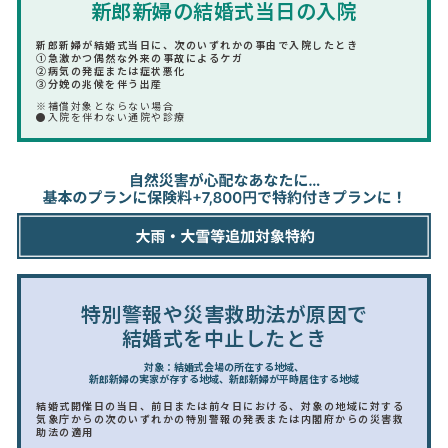
新郎新婦の結婚式当日の入院
新郎新婦が結婚式当日に、次のいずれかの事由で入院したとき
①急激かつ偶然な外来の事故によるケガ
②病気の発症または症状悪化
③分娩の兆候を伴う出産
※補償対象とならない場合
●入院を伴わない通院や診療
特別警報や災害救助法が原因で
結婚式を中止したとき
対象：結婚式会場の所在する地域、
新郎新婦の実家が存する地域、新郎新婦が平時居住する地域
結婚式開催日の当日、前日または前々日における、対象の地域に対する
気象庁からの次のいずれかの特別警報の発表または内閣府からの災害救
助法の適用