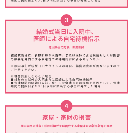
期間の開始日より30日以内に該当する事由が発生した場合
3
結婚式当日に入院中、
医師による自宅待機指示
原因事由の対象：新郎新婦
結婚式当日に、新郎新婦が入院中、または医師による疾病もしくは傷害
の療養を目的とする自宅等での待機指示によるキャンセル
※原因事由が新型コロナウイルスの場合、補償限度額が異なりますので
ご注意ください。
※補償対象とならない場合
●対象の方以外の入院または医師による自宅待機指示
●保険期間の開始日以前に発生した傷害または疾病を原因として、保険
期間の開始日より30日以内に該当する事由が発生した場合
4
家屋・家財の損害
原因事由の対象：新郎新婦が平時居住する家屋または新郎新婦の実家