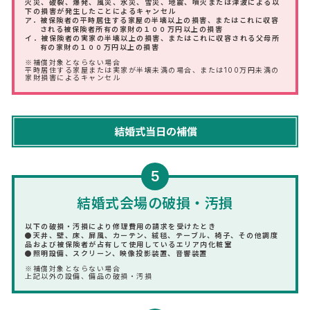
火災、破裂、爆発、風災、水災、雪災、地震、噴火または津波による以
下の損害が発生したことによるキャンセル
ア．被保険者の平時居住する家屋の半壊以上の損害、またはこれに収容
される被保険者所有の家財の１００万円以上の損害
イ．被保険者の実家の半壊以上の損害、またはこれに収容される父母所
有の家財の１００万円以上の損害
※補償対象とならない場合
平時居住する家屋または実家が半壊未満の場合、または100万円未満の
家財損害によるキャンセル
5
結婚式会場の破損・汚損
以下の破損・汚損により修理費用の請求を受けたとき
●天井、壁、床、屏風、カーテン、絨毯、テーブル、椅子、その他調度
品および被保険者が占有して使用しているエリア内化粧室
●照明設備、スクリーン、映像投影装置、音響装置
※補償対象とならない場合
上記以外の設備、備品の破損・汚損