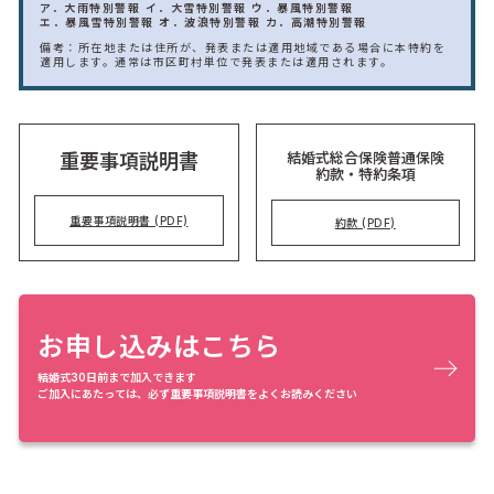
ア．大雨特別警報
イ．大雪特別警報
ウ．暴風特別警報
エ．暴風雪特別警報
オ．波浪特別警報
カ．高潮特別警報
備考：所在地または住所が、発表または適用地域である場合に本特約を
適用します。通常は市区町村単位で発表または適用されます。
結婚式総合保険普通保険
重要事項説明書
約款・特約条項
重要事項説明書 (PDF)
約款 (PDF)
お申し込みはこちら
結婚式30日前まで加入できます
ご加入にあたっては、必ず重要事項説明書をよくお読みください