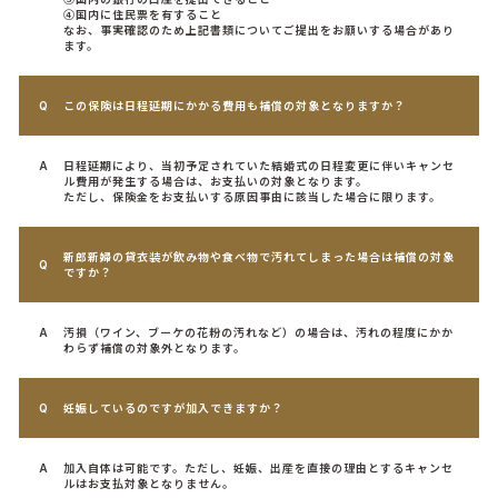
④国内に住民票を有すること
なお、事実確認のため上記書類についてご提出をお願いする場合があり
ます。
この保険は日程延期にかかる費用も補償の対象となりますか？
日程延期により、当初予定されていた結婚式の日程変更に伴いキャンセ
ル費用が発生する場合は、お支払いの対象となります。
ただし、保険金をお支払いする原因事由に該当した場合に限ります。
新郎新婦の貸衣装が飲み物や食べ物で汚れてしまった場合は補償の対象
ですか？
汚損（ワイン、ブーケの花粉の汚れなど）の場合は、汚れの程度にかか
わらず補償の対象外となります。
妊娠しているのですが加入できますか？
加入自体は可能です。ただし、妊娠、出産を直接の理由とするキャンセ
ルはお支払対象となりません。