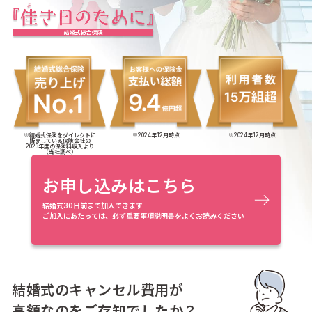
※結婚式保険をダイレクトに
※2024年12月時点
※2024年12月時点
販売している保険会社の
2023年度の保険料収入より
（当社調べ）
お申し込みはこちら
結婚式30日前まで加入できます
ご加入にあたっては、必ず重要事項説明書をよくお読みください
結婚式のキャンセル費用が
高額なのをご存知でしたか？