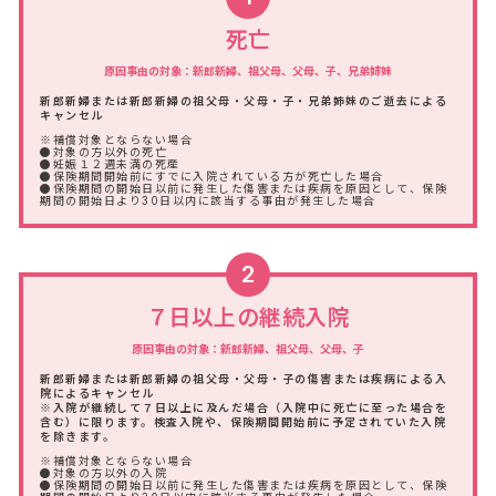
死亡
原因事由の対象：新郎新婦、祖父母、父母、子、兄弟姉妹
新郎新婦または新郎新婦の祖父母・父母・子・兄弟姉妹のご逝去による
キャンセル
※補償対象とならない場合
●対象の方以外の死亡
●妊娠１２週未満の死産
●保険期間開始前にすでに入院されている方が死亡した場合
●保険期間の開始日以前に発生した傷害または疾病を原因として、保険
期間の開始日より30日以内に該当する事由が発生した場合
2
７日以上の継続入院
原因事由の対象：新郎新婦、祖父母、父母、子
新郎新婦または新郎新婦の祖父母・父母・子の傷害または疾病による入
院によるキャンセル
※入院が継続して７日以上に及んだ場合（入院中に死亡に至った場合を
含む）に限ります。検査入院や、保険期間開始前に予定されていた入院
を除きます。
※補償対象とならない場合
●対象の方以外の入院
●保険期間の開始日以前に発生した傷害または疾病を原因として、保険