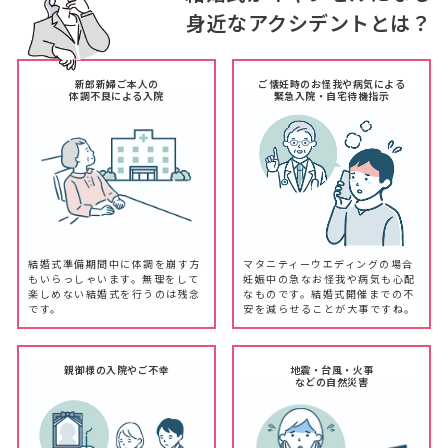
身近なアクシデントとは？
新郎新婦ご本人の
ご懐妊時のお怪我や病気による
体調不良による入院
緊急入院・自宅待機指示
結婚式準備期間中に体調を崩す方
マタニティーウエディングの場合
もいらっしゃいます。無理をして
妊娠中の急なお怪我や病気も心配
楽しめない結婚式を行うのは残念
なものです。結婚式開催までの不
です。
安を減らせることが大事ですね。
親御様の入院やご不幸
地震・台風・火事
などの自然災害