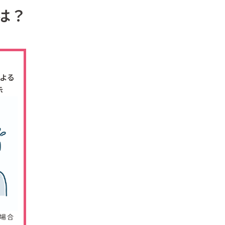
は？
よる
示
場合