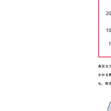
身近な
かかる
も、断