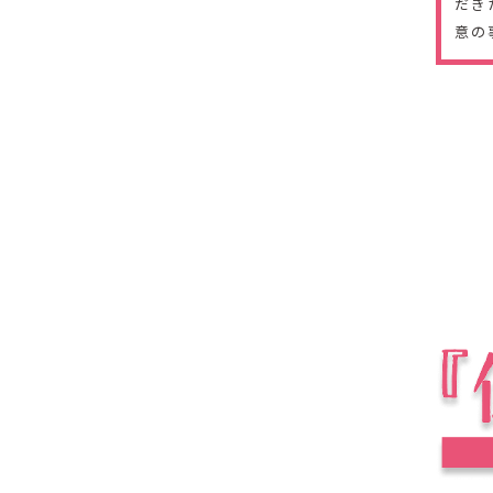
だき
意の