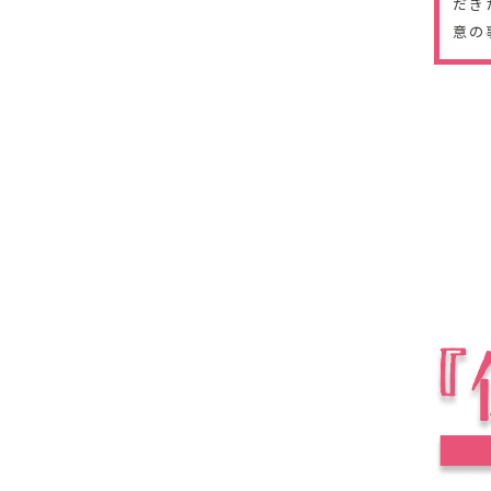
だき
意の