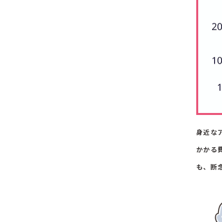
身近な
かかる
も、断