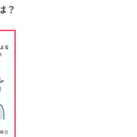
は？
よる
示
場合