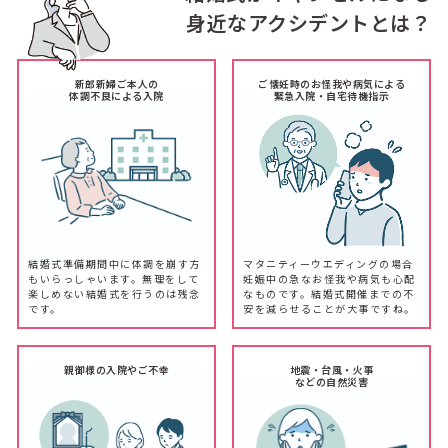
身近なアクシデントとは？
新郎新婦ご本人の
ご懐妊時のお怪我や病気による
体調不良による入院
緊急入院・自宅待機指示
結婚式準備期間中に体調を崩す方
マタニティーウエディングの場合
もいらっしゃいます。無理をして
妊娠中の急なお怪我や病気も心配
楽しめない結婚式を行うのは残念
なものです。結婚式開催までの不
です。
安を減らせることが大事ですね。
親御様の入院やご不幸
地震・台風・火事
などの自然災害