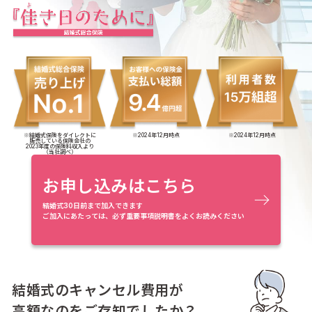
※結婚式保険をダイレクトに
※2024年12月時点
※2024年12月時点
販売している保険会社の
2023年度の保険料収入より
（当社調べ）
お申し込みはこちら
結婚式30日前まで加入できます
ご加入にあたっては、必ず重要事項説明書をよくお読みください
結婚式のキャンセル費用が
高額なのをご存知でしたか？