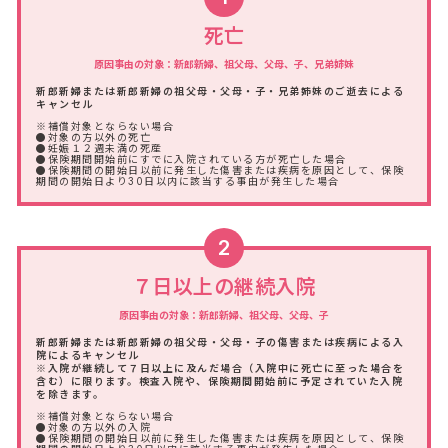
死亡
原因事由の対象：新郎新婦、祖父母、父母、子、兄弟姉妹
新郎新婦または新郎新婦の祖父母・父母・子・兄弟姉妹のご逝去による
キャンセル
※補償対象とならない場合
●対象の方以外の死亡
●妊娠１２週未満の死産
●保険期間開始前にすでに入院されている方が死亡した場合
●保険期間の開始日以前に発生した傷害または疾病を原因として、保険
期間の開始日より30日以内に該当する事由が発生した場合
2
７日以上の継続入院
原因事由の対象：新郎新婦、祖父母、父母、子
新郎新婦または新郎新婦の祖父母・父母・子の傷害または疾病による入
院によるキャンセル
※入院が継続して７日以上に及んだ場合（入院中に死亡に至った場合を
含む）に限ります。検査入院や、保険期間開始前に予定されていた入院
を除きます。
※補償対象とならない場合
●対象の方以外の入院
●保険期間の開始日以前に発生した傷害または疾病を原因として、保険