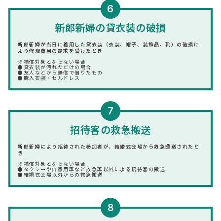
6
新郎新婦の貸衣装の破損
新郎新婦が当日に着用した貸衣装（衣装、帽子、装飾品、靴）の破損に
より修理費用の請求を受けたとき
※補償対象とならない場合
●貸衣装が汚れただけの場合
●友人などから無償で借りたもの
●購入衣装・セルドレス
7
招待客の救急搬送
新郎新婦により招待された参加者が、結婚式会場から救急搬送されたと
き
※補償対象とならない場合
●タクシーや自家用車など救急車以外による招待客の搬送
●結婚式会場以外からの救急搬送
8