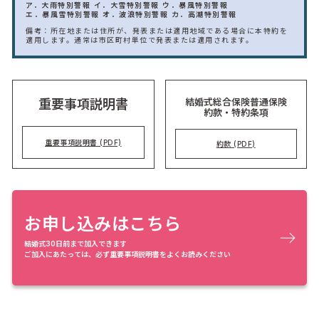
ア．大雨特別警報
イ．大雪特別警報
ウ．暴風特別警報
エ．暴風雪特別警報
オ．波浪特別警報
カ．高潮特別警報
備考：所在地または住所が、発表または適用地域である場合に本特約を
適用します。通常は市区町村単位で発表または適用されます。
結婚式総合保険普通保険
重要事項説明書
約款・特約条項
重要事項説明書 (PDF)
約款 (PDF)
お申し込みはこちら
結婚式30日前まで加入できます
ご加入にあたっては、必ず重要事項説明書をよくお読みください