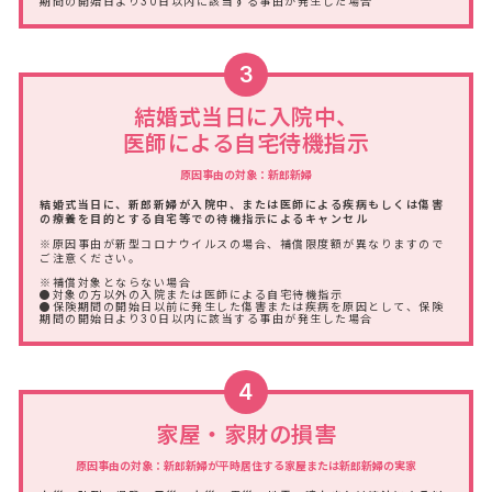
期間の開始日より30日以内に該当する事由が発生した場合
3
結婚式当日に入院中、
医師による自宅待機指示
原因事由の対象：新郎新婦
結婚式当日に、新郎新婦が入院中、または医師による疾病もしくは傷害
の療養を目的とする自宅等での待機指示によるキャンセル
※原因事由が新型コロナウイルスの場合、補償限度額が異なりますので
ご注意ください。
※補償対象とならない場合
●対象の方以外の入院または医師による自宅待機指示
●保険期間の開始日以前に発生した傷害または疾病を原因として、保険
期間の開始日より30日以内に該当する事由が発生した場合
4
家屋・家財の損害
原因事由の対象：新郎新婦が平時居住する家屋または新郎新婦の実家