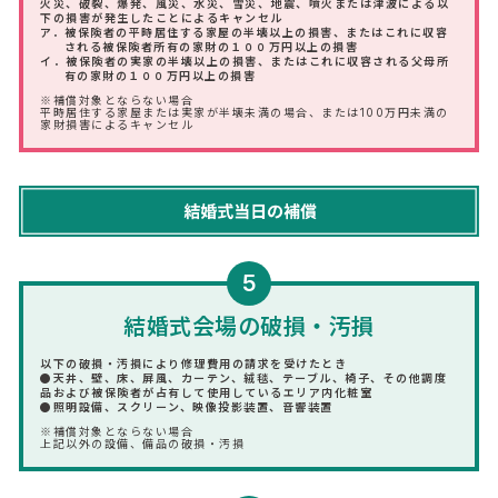
火災、破裂、爆発、風災、水災、雪災、地震、噴火または津波による以
下の損害が発生したことによるキャンセル
ア．被保険者の平時居住する家屋の半壊以上の損害、またはこれに収容
される被保険者所有の家財の１００万円以上の損害
イ．被保険者の実家の半壊以上の損害、またはこれに収容される父母所
有の家財の１００万円以上の損害
※補償対象とならない場合
平時居住する家屋または実家が半壊未満の場合、または100万円未満の
家財損害によるキャンセル
5
結婚式会場の破損・汚損
以下の破損・汚損により修理費用の請求を受けたとき
●天井、壁、床、屏風、カーテン、絨毯、テーブル、椅子、その他調度
品および被保険者が占有して使用しているエリア内化粧室
●照明設備、スクリーン、映像投影装置、音響装置
※補償対象とならない場合
上記以外の設備、備品の破損・汚損