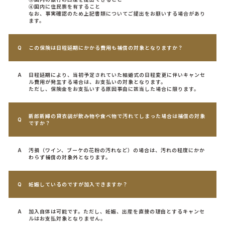
④国内に住民票を有すること
なお、事実確認のため上記書類についてご提出をお願いする場合があり
ます。
この保険は日程延期にかかる費用も補償の対象となりますか？
日程延期により、当初予定されていた結婚式の日程変更に伴いキャンセ
ル費用が発生する場合は、お支払いの対象となります。
ただし、保険金をお支払いする原因事由に該当した場合に限ります。
新郎新婦の貸衣装が飲み物や食べ物で汚れてしまった場合は補償の対象
ですか？
汚損（ワイン、ブーケの花粉の汚れなど）の場合は、汚れの程度にかか
わらず補償の対象外となります。
妊娠しているのですが加入できますか？
加入自体は可能です。ただし、妊娠、出産を直接の理由とするキャンセ
ルはお支払対象となりません。