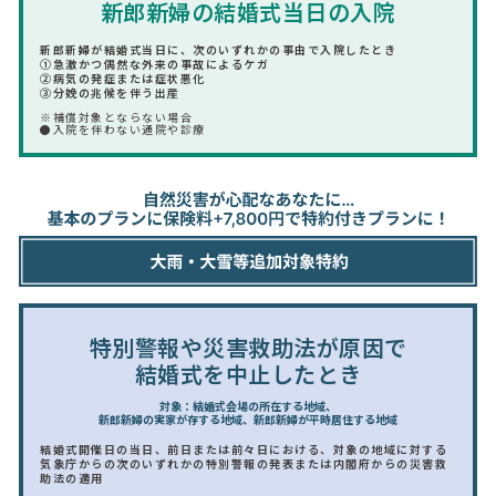
新郎新婦の結婚式当日の入院
新郎新婦が結婚式当日に、次のいずれかの事由で入院したとき
①急激かつ偶然な外来の事故によるケガ
②病気の発症または症状悪化
③分娩の兆候を伴う出産
※補償対象とならない場合
●入院を伴わない通院や診療
特別警報や災害救助法が原因で
結婚式を中止したとき
対象：結婚式会場の所在する地域、
新郎新婦の実家が存する地域、新郎新婦が平時居住する地域
結婚式開催日の当日、前日または前々日における、対象の地域に対する
気象庁からの次のいずれかの特別警報の発表または内閣府からの災害救
助法の適用