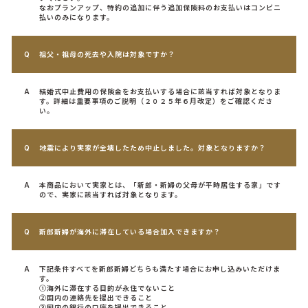
なおプランアップ、特約の追加に伴う追加保険料のお支払いはコンビニ
払いのみになります。
祖父・祖母の死去や入院は対象ですか？
結婚式中止費用の保険金をお支払いする場合に該当すれば対象となりま
す。詳細は重要事項のご説明（２０２５年６月改定）をご確認くださ
い。
地震により実家が全壊したため中止しました。対象となりますか？
本商品において実家とは、「新郎・新婦の父母が平時居住する家」です
ので、実家に該当すれば対象となります。
新郎新婦が海外に滞在している場合加入できますか？
下記条件すべてを新郎新婦どちらも満たす場合にお申し込みいただけま
す。
①海外に滞在する目的が永住でないこと
②国内の連絡先を提出できること
③国内の銀行の口座を提出できること