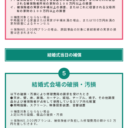
される被保険者所有の家財の１００万円以上の損害
イ．被保険者の実家の半壊以上の損害、またはこれに収容される父母所
有の家財の１００万円以上の損害
※補償対象とならない場合
平時居住する家屋または実家が半壊未満の場合、または100万円未満の
家財損害によるキャンセル
※保険料5,000円プランの場合、原因事由の対象に新郎新婦の実家の損
害は含まれません
5
結婚式会場の破損・汚損
以下の破損・汚損により修理費用の請求を受けたとき
●天井、壁、床、屏風、カーテン、絨毯、テーブル、椅子、その他調度
品および被保険者が占有して使用しているエリア内化粧室
●照明設備、スクリーン、映像投影装置、音響装置
※補償対象とならない場合
上記以外の設備、備品の破損・汚損
※保険料5,000円プランは、被保険者が負担した修理費用の額から3 万
円を差し引きます。