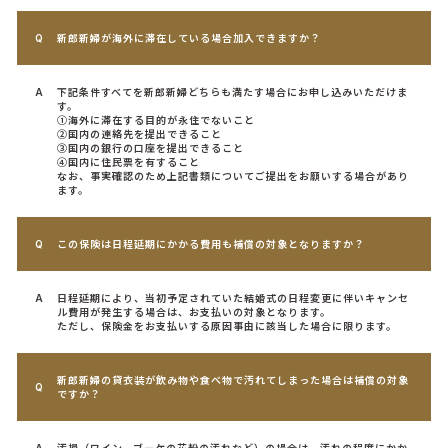
新郎新婦が海外に滞在している場合加入できますか？
下記条件すべてを新郎新婦どちらも満たす場合にお申し込みいただけま
す。
①海外に滞在する目的が永住でないこと
②国内の連絡先を提出できること
③国内の銀行の口座を提出できること
④国内に住民票を有すること
なお、事実確認のため上記書類についてご提出をお願いする場合があり
ます。
この保険は日程延期にかかる費用も補償の対象となりますか？
日程延期により、当初予定されていた結婚式の日程変更に伴いキャンセ
ル費用が発生する場合は、お支払いの対象となります。
ただし、保険金をお支払いする原因事由に該当した場合に限ります。
新郎新婦の貸衣装が飲み物や食べ物で汚れてしまった場合は補償の対象
ですか？
汚損（ワイン、ブーケの花粉の汚れなど）の場合は、汚れの程度にかか