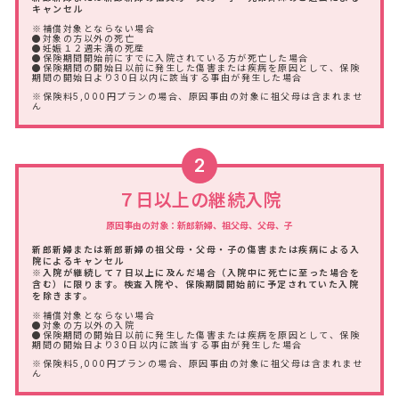
キャンセル
※補償対象とならない場合
●対象の方以外の死亡
●妊娠１２週未満の死産
●保険期間開始前にすでに入院されている方が死亡した場合
●保険期間の開始日以前に発生した傷害または疾病を原因として、保険
期間の開始日より30日以内に該当する事由が発生した場合
※保険料5,000円プランの場合、原因事由の対象に祖父母は含まれませ
ん
2
７日以上の継続入院
原因事由の対象：新郎新婦、祖父母、父母、子
新郎新婦または新郎新婦の祖父母・父母・子の傷害または疾病による入
院によるキャンセル
※入院が継続して７日以上に及んだ場合（入院中に死亡に至った場合を
含む）に限ります。検査入院や、保険期間開始前に予定されていた入院
を除きます。
※補償対象とならない場合
●対象の方以外の入院
●保険期間の開始日以前に発生した傷害または疾病を原因として、保険
期間の開始日より30日以内に該当する事由が発生した場合
※保険料5,000円プランの場合、原因事由の対象に祖父母は含まれませ
ん