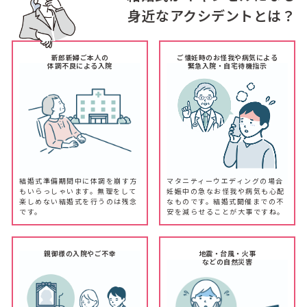
身近なアクシデントとは？
新郎新婦ご本人の
ご懐妊時のお怪我や病気による
体調不良による入院
緊急入院・自宅待機指示
結婚式準備期間中に体調を崩す方
マタニティーウエディングの場合
もいらっしゃいます。無理をして
妊娠中の急なお怪我や病気も心配
楽しめない結婚式を行うのは残念
なものです。結婚式開催までの不
です。
安を減らせることが大事ですね。
親御様の入院やご不幸
地震・台風・火事
などの自然災害