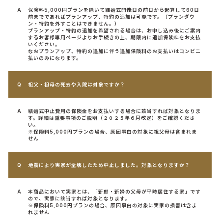
保険料5,000円プランを除いて結婚式開催日の前日から起算して60日
前までであればプランアップ、特約の追加は可能です。（プランダウ
ン・特約を外すことはできません。）
プランアップ・特約の追加を希望される場合は、お申し込み後にご案内
するお客様専用ページよりお手続きの上、期限内に追加保険料をお支払
いください。
なおプランアップ、特約の追加に伴う追加保険料のお支払いはコンビニ
払いのみになります。
祖父・祖母の死去や入院は対象ですか？
結婚式中止費用の保険金をお支払いする場合に該当すれば対象となりま
す。詳細は重要事項のご説明（２０２５年６月改定）をご確認くださ
い。
※保険料5,000円プランの場合、原因事由の対象に祖父母は含まれま
せん
地震により実家が全壊したため中止しました。対象となりますか？
本商品において実家とは、「新郎・新婦の父母が平時居住する家」です
ので、実家に該当すれば対象となります。
※保険料5,000円プランの場合、原因事由の対象に実家の損害は含ま
れません