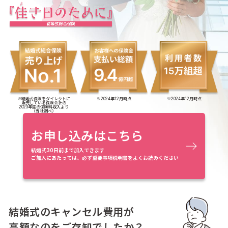
※結婚式保険をダイレクトに
※2024年12月時点
※2024年12月時点
販売している保険会社の
2023年度の保険料収入より
（当社調べ）
お申し込みはこちら
結婚式30日前まで加入できます
ご加入にあたっては、必ず重要事項説明書をよくお読みください
結婚式のキャンセル費用が
高額なのをご存知でしたか？