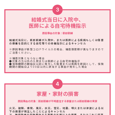
3
結婚式当日に入院中、
医師による自宅待機指示
原因事由の対象：新郎新婦
結婚式当日に、新郎新婦が入院中、または医師による疾病もしくは傷害
の療養を目的とする自宅等での待機指示によるキャンセル
※原因事由が新型コロナウイルスの場合、補償限度額が異なりますので
ご注意ください。
※補償対象とならない場合
●対象の方以外の入院または医師による自宅待機指示
●保険期間の開始日以前に発生した傷害または疾病を原因として、保険
期間の開始日より30日以内に該当する事由が発生した場合
4
家屋・家財の損害
原因事由の対象：新郎新婦が平時居住する家屋または新郎新婦の実家
火災、破裂、爆発、風災、水災、雪災、地震、噴火または津波による以
下の損害が発生したことによるキャンセル
ア．被保険者の平時居住する家屋の半壊以上の損害、またはこれに収容