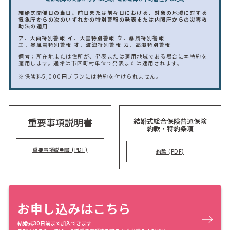
結婚式開催日の当日、前日または前々日における、対象の地域に対する
気象庁からの次のいずれかの特別警報の発表または内閣府からの災害救
助法の適用
ア．大雨特別警報
イ．大雪特別警報
ウ．暴風特別警報
エ．暴風雪特別警報
オ．波浪特別警報
カ．高潮特別警報
備考：所在地または住所が、発表または適用地域である場合に本特約を
適用します。通常は市区町村単位で発表または適用されます。
※保険料5,000円プランには特約を付けられません。
結婚式総合保険普通保険
重要事項説明書
約款・特約条項
重要事項説明書 (PDF)
約款 (PDF)
お申し込みはこちら
結婚式30日前まで加入できます