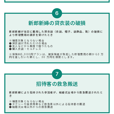
6
新郎新婦の貸衣装の破損
新郎新婦が当日に着用した貸衣装（衣装、帽子、装飾品、靴）の破損に
より修理費用の請求を受けたとき
※補償対象とならない場合
●貸衣装が汚れただけの場合
●友人などから無償で借りたもの
●購入衣装・セルドレス
※保険料5,000円プランは、被保険者が負担した修理費用の額から3 万
円を差し引いた額とし、30 万円を限度とします。
7
招待客の救急搬送
新郎新婦により招待された参加者が、結婚式会場から救急搬送されたと
き
※補償対象とならない場合
●タクシーや自家用車など救急車以外による招待客の搬送
●結婚式会場以外からの救急搬送