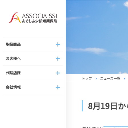
取扱商品
お客様へ
代理店様
会社情報
取扱商品
新家財総合保険
ご契約の注意事項
家財保険の取り扱いについて
代表ご挨拶
お客様へ
（へやパス）
事故受付について
結婚式総合保険の取り扱いに
経営理念・経営方針
結婚式総合保険
代理店様
ついて
トップ
ニュース一覧
ご契約内容の変更・解約手続
組織図
ストーカー対策総合保険
き
あそしあスタイル
会社情報
会社概要
新テナント総合保険
お客様専用ページのご案内
（テナントのおまもり保険）
IR情報
8月19日
家賃補償保険
新家財総合保険