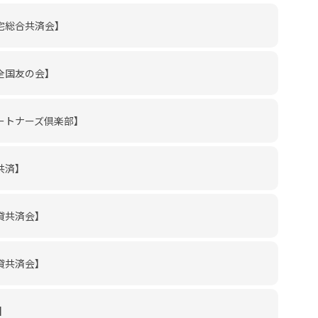
宅総合共済会】
全国友の会】
ートナーズ倶楽部】
共済】
貸共済会】
貸共済会】
】