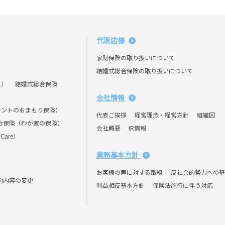
代理店様
家財保険の取り扱いについて
結婚式総合保険の取り扱いについて
ス）
結婚式総合保険
会社情報
ナントのおまもり保険）
代表ご挨拶
経営理念・経営方針
組織図
合保険（わが家の保険）
会社概要
IR情報
Care）
業務基本方針
お客様の声に対する取組
反社会的勢力への基
約内容の変更
利益相反基本方針
保険法施行に伴う対応