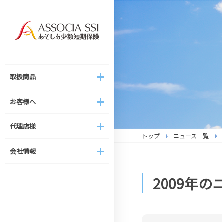
取扱商品
お客様へ
代理店様
会社情報
取扱商品
新家財総合保険
ご契約の注意事項
家財保険の取り扱いについて
代表ご挨拶
お客様へ
（へやパス）
事故受付について
結婚式総合保険の取り扱いに
経営理念・経営方針
結婚式総合保険
代理店様
ついて
トップ
ニュース一覧
ご契約内容の変更・解約手続
組織図
ストーカー対策総合保険
き
あそしあスタイル
会社情報
会社概要
新テナント総合保険
お客様専用ページのご案内
（テナントのおまもり保険）
IR情報
2009年
家賃補償保険
新家財総合保険