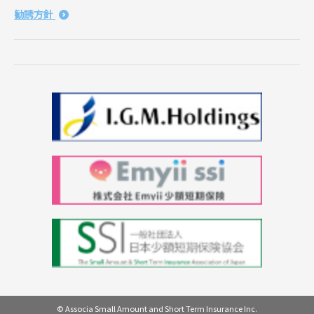
勧誘方針
© Associa Small Amount and Short Term Insurance Inc.