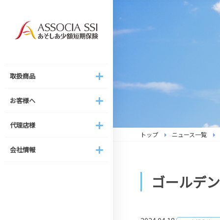
取扱商品
お客様へ
代理店様
会社情報
取扱商品
新家財総合保険
ご契約の注意事項
家財保険の取り扱いについて
代表ご挨拶
お客様へ
（へやパス）
事故受付について
結婚式総合保険の取り扱いに
経営理念・経営方針
結婚式総合保険
代理店様
ついて
トップ
ニュース一覧
ご契約内容の変更・解約手続
組織図
ストーカー対策総合保険
き
あそしあスタイル
会社情報
会社概要
新テナント総合保険
お客様専用ページのご案内
（テナントのおまもり保険）
IR情報
ゴールデン
家賃補償保険
新家財総合保険